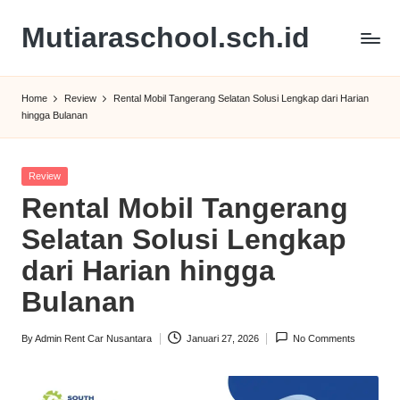
Mutiaraschool.sch.id
Skip
to
Review
content
Rental,
Home
Review
Rental Mobil Tangerang Selatan Solusi Lengkap dari Harian
Bisnis
hingga Bulanan
dan
Edukasi
Terbaik
Posted
Review
in
Rental Mobil Tangerang
Selatan Solusi Lengkap
dari Harian hingga
Bulanan
By
Admin Rent Car Nusantara
Januari 27, 2026
No Comments
Posted
by