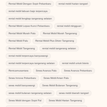
Rental Mobil Dengan Sopir Pekanbaru
rental mobil harian tangsel
rental mobil labuan bajo terpercaya
rental mobil lengkap tangerang selatan
Rental Mobil Lepas Kunci Pekanbaru
rental mobil mingguan
Rental Mobil Murah Palu
Rental Mobil Murah Tangerang
Rental Mobil Palu
Rental Mobil Plus Driver Tangerang
Rental Mobil Tangerang
rental mobil tangerang selatan
rental mobil terpercaya banyuwangi
rental mobil terpercaya tangerang selatan
rental mobil untuk bisnis
Rentcarnusantara
Sewa Avanza Palu
Sewa Avanza Pekanbaru
Sewa Innova Pekanbaru
Sewa Mobil Aman Palu
sewa mobil banyuwangi
Sewa Mobil Bulanan Tangerang
sewa mobil bulanan tangerang selatan
sewa mobil daerah tangsel
Sewa Mobil dengan Sopir Pal
Sewa Mobil Harian Tangerang