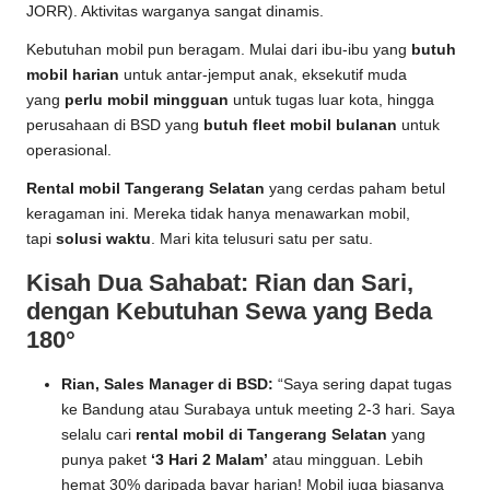
JORR). Aktivitas warganya sangat dinamis.
Kebutuhan mobil pun beragam. Mulai dari ibu-ibu yang
butuh
mobil harian
untuk antar-jemput anak, eksekutif muda
yang
perlu mobil mingguan
untuk tugas luar kota, hingga
perusahaan di BSD yang
butuh fleet mobil bulanan
untuk
operasional.
Rental mobil Tangerang Selatan
yang cerdas paham betul
keragaman ini. Mereka tidak hanya menawarkan mobil,
tapi
solusi waktu
. Mari kita telusuri satu per satu.
Kisah Dua Sahabat: Rian dan Sari,
dengan Kebutuhan Sewa yang Beda
180°
Rian, Sales Manager di BSD:
“Saya sering dapat tugas
ke Bandung atau Surabaya untuk meeting 2-3 hari. Saya
selalu cari
rental mobil di Tangerang Selatan
yang
punya paket
‘3 Hari 2 Malam’
atau mingguan. Lebih
hemat 30% daripada bayar harian! Mobil juga biasanya