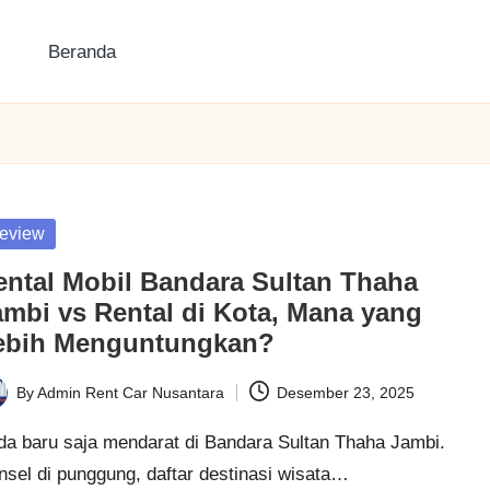
Beranda
sted
eview
ental Mobil Bandara Sultan Thaha
ambi vs Rental di Kota, Mana yang
ebih Menguntungkan?
By
Admin Rent Car Nusantara
Desember 23, 2025
ted
da baru saja mendarat di Bandara Sultan Thaha Jambi.
nsel di punggung, daftar destinasi wisata…