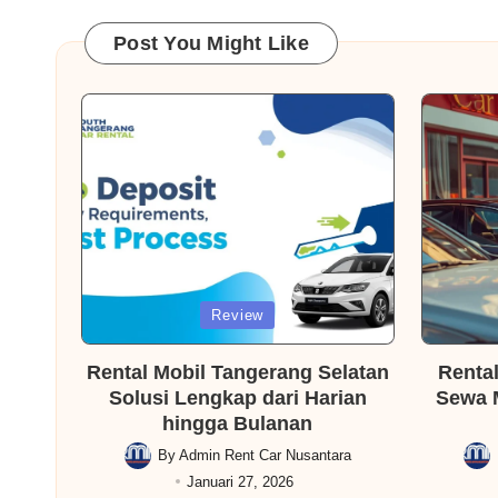
pos
Post You Might Like
Posted
Posted
Review
in
in
Rental Mobil Tangerang Selatan
Rental
Solusi Lengkap dari Harian
Sewa 
hingga Bulanan
By
Admin Rent Car Nusantara
Posted
Post
Januari 27, 2026
by
by