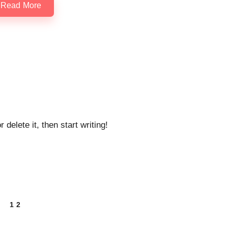
Read More
delete it, then start writing!
1
2
REVIOUS
AGE