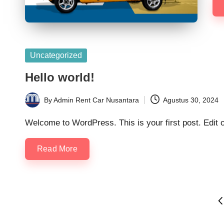
Posted
Uncategorized
in
Hello world!
By
Admin Rent Car Nusantara
Agustus 30, 2024
Posted
by
Welcome to WordPress. This is your first post. Edit or 
Read More
Paginasi
P
P