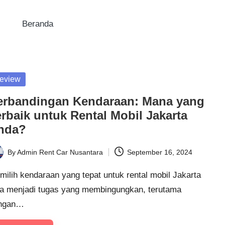
Beranda
sted
eview
erbandingan Kendaraan: Mana yang
erbaik untuk Rental Mobil Jakarta
nda?
By
Admin Rent Car Nusantara
September 16, 2024
ted
ilih kendaraan yang tepat untuk rental mobil Jakarta
sa menjadi tugas yang membingungkan, terutama
ngan…