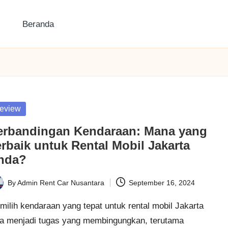
Beranda
sted
eview
erbandingan Kendaraan: Mana yang
erbaik untuk Rental Mobil Jakarta
nda?
By
Admin Rent Car Nusantara
September 16, 2024
ted
ilih kendaraan yang tepat untuk rental mobil Jakarta
sa menjadi tugas yang membingungkan, terutama