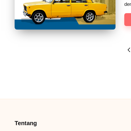
de
Paginasi
P
P
pos
Tentang