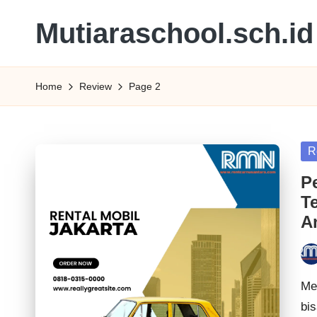
Mutiaraschool.sch.id
Skip
to
Review
content
Rental,
Home
Review
Page 2
Bisnis
dan
Edukasi
Po
R
Terbaik
in
P
T
A
Pos
by
Mem
bi