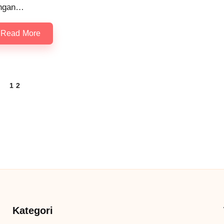
ngan…
Read More
1
2
REVIOUS
AGE
Kategori